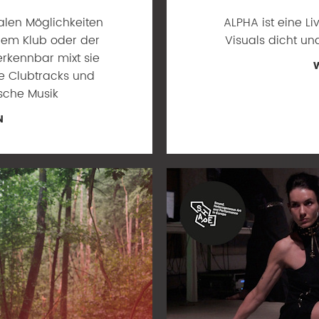
kalen Möglichkeiten
ALPHA ist eine L
nem Klub oder der
Visuals dicht un
erkennbar mixt sie
ve Clubtracks und
ische Musik
N