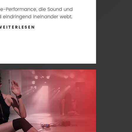
ive-Performance, die Sound und
d eindringend ineinander webt.
WEITERLESEN