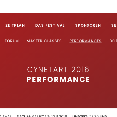
ZEITPLAN
DAS FESTIVAL
SPONSOREN
SE
FORUM
MASTER CLASSES
PERFORMANCES
DG
CYNETART 2016
PERFORMANCE
SER SAAL
DATUM:
SAMSTAG, 12.11.2016
UHRZEIT:
23.30 UHR