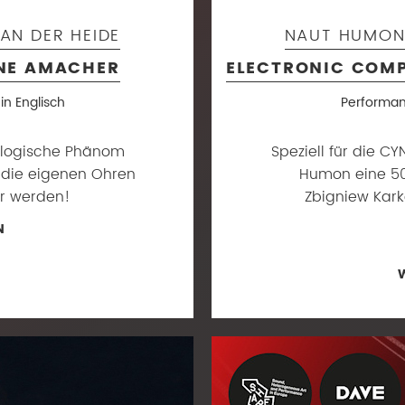
AN DER HEIDE
NAUT HUMON 
NE AMACHER
ELECTRONIC COM
in Englisch
Performanc
iologische Phänom
Speziell für die 
 die eigenen Ohren
Humon eine 50
or werden!
Zbigniew Kark
N