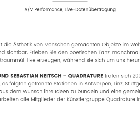
A/V Performance, Live-Datenübertragung
 die Ästhetik von Menschen gemachten Objekte im Weltr
und sichtbar. Erleben Sie den poetischen Tanz, manchma
ltraummüll live erzeugen, während sie sich um uns heru
 UND SEBASTIAN NEITSCH – QUADRATURE
trafen sich 2
, es folgten getrennte Stationen in Antwerpen, Linz, Stuttg
 aus dem Wunsch ihre Ideen zu bündeln und eine gemein
arbeiten alle Mitglieder der Künstlergruppe Quadrature in