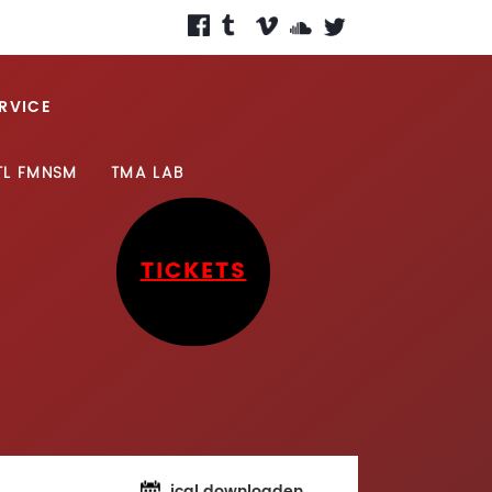
RVICE
TL FMNSM
TMA LAB
TICKETS
ical downloaden