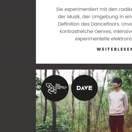
Sie experimentiert mit den radi
der Musik, der Umgebung in ei
Definition des Dancefloors. Unv
kontrastreiche Genres, intensi
experimentelle elektron
WEITERLESE