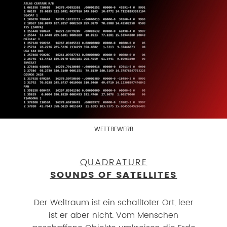
WETTBEWERB
QUADRATURE
SOUNDS OF SATELLITES
Der Weltraum ist ein schalltoter Ort, leer
ist er aber nicht. Vom Menschen