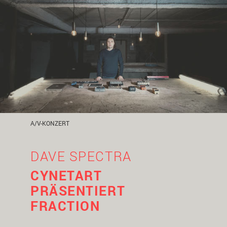
A/V-KONZERT
DAVE SPECTRA
CYNETART
PRÄSENTIERT
FRACTION